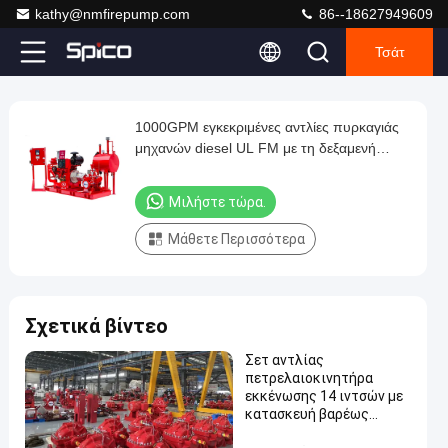
kathy@nmfirepump.com
86--18627949609
Τσάτ
Play
1000GPM εγκεκριμένες αντλίες πυρκαγιάς
1000GPM
Video
μηχανών diesel UL FM με τη δεξαμενή
εγκεκριμένες
καυσίμων
αντλίες
Μιλήστε τώρα.
πυρκαγιάς
Μάθετε Περισσότερα
μηχανών
diesel
UL
Σχετικά βίντεο
FM
με
Σετ αντλίας
πετρελαιοκινητήρα
τη
εκκένωσης 14 ιντσών με
δεξαμενή
κατασκευή βαρέως
τύπου και ονομαστική
καυσίμων