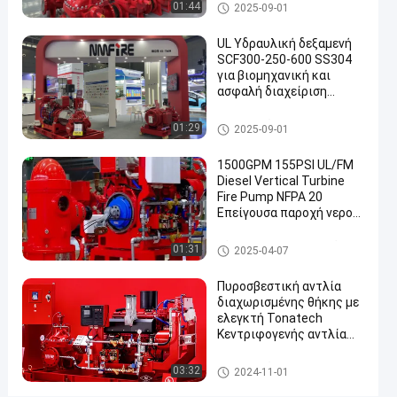
ροή 7000GPM
Διασπασμένη αντλία πυρκαγι
01:44
2025-09-01
άς περίπτωσης
Μιλήστε
Διασπασμένη
2025-
283
αντλία
UL Υδραυλική δεξαμενή
τώρα.
πυρκαγιάς
04-10
απόψεις
SCF300-250-600 SS304
Συμμετοχή
περίπτωσης
για βιομηχανική και
ασφαλή διαχείριση
#
καυσίμων Πυροσβεστική
ul
αντλία με διαχωρισμένη
Διασπασμένη αντλία πυρκαγι
01:29
2025-09-01
θήκη UL/FM
άς περίπτωσης
απαριθμημένες
αντλίες
1500GPM 155PSI UL/FM
Diesel Vertical Turbine
πυρκαγιάς
Fire Pump NFPA 20
#
Επείγουσα παροχή νερού
οριζόντια
για βιομηχανικές
διασπασμένη
δημοτικές
Κάθετη αντλία πυρκαγιάς στ
01:31
2025-04-07
εγκαταστάσεις NMFIRE
ροβίλων
αντλία
πυρκαγιάς
Πυροσβεστική αντλία
διαχωρισμένης θήκης με
περίπτωσης
ελεγκτή Tonatech
#
Κεντριφογενής αντλία
αντλίες
πυρκαγιάς UL
προσβολής
Καταχωρισμένες αντλίες
Διασπασμένη αντλία πυρκαγι
03:32
2024-11-01
πυρκαγιάς αντλίες
άς περίπτωσης
του πυρός