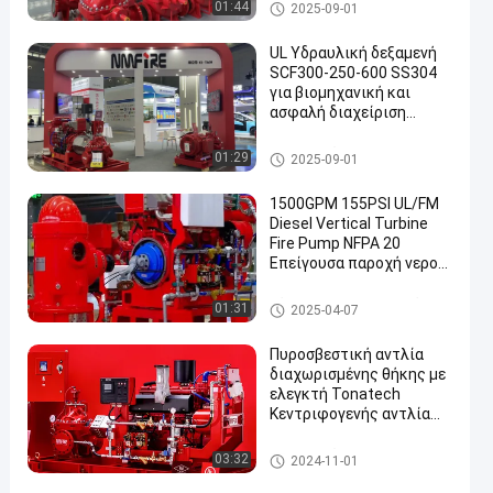
ροή 7000GPM
Διασπασμένη αντλία πυρκαγι
01:44
2025-09-01
άς περίπτωσης
UL Υδραυλική δεξαμενή
SCF300-250-600 SS304
για βιομηχανική και
ασφαλή διαχείριση
καυσίμων Πυροσβεστική
αντλία με διαχωρισμένη
Διασπασμένη αντλία πυρκαγι
01:29
2025-09-01
θήκη UL/FM
άς περίπτωσης
1500GPM 155PSI UL/FM
Diesel Vertical Turbine
Fire Pump NFPA 20
Επείγουσα παροχή νερού
για βιομηχανικές
δημοτικές
Κάθετη αντλία πυρκαγιάς στ
01:31
2025-04-07
εγκαταστάσεις NMFIRE
ροβίλων
Πυροσβεστική αντλία
διαχωρισμένης θήκης με
ελεγκτή Tonatech
Κεντριφογενής αντλία
πυρκαγιάς UL
Καταχωρισμένες αντλίες
Διασπασμένη αντλία πυρκαγι
03:32
2024-11-01
πυρκαγιάς αντλίες
άς περίπτωσης