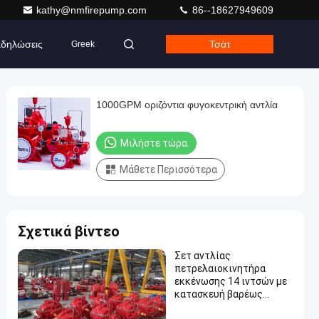
kathy@nmfirepump.com
86--18627949609
δηλώσεις
Τσάτ
Greek
1000GPM οριζόντια φυγοκεντρική αντλία
Μιλήστε τώρα.
Μάθετε Περισσότερα
Σχετικά βίντεο
Σετ αντλίας
πετρελαιοκινητήρα
εκκένωσης 14 ιντσών με
κατασκευή βαρέως
τύπου και ονομαστική