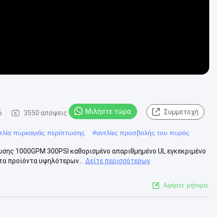
Μιλήστε τώρα.
Συμμετοχή
6
3550 απόψεις
ντλία πυρκαγιάς περίπτωσης
#
αντλίες προσβολής του πυρός
ωσης 1000GPM 300PSI καθορισμένο απαριθμημένο UL εγκεκριμένο
τα προϊόντα υψηλότερων...
Δείτε περισσότερων
Αφήστε μήνυμα.