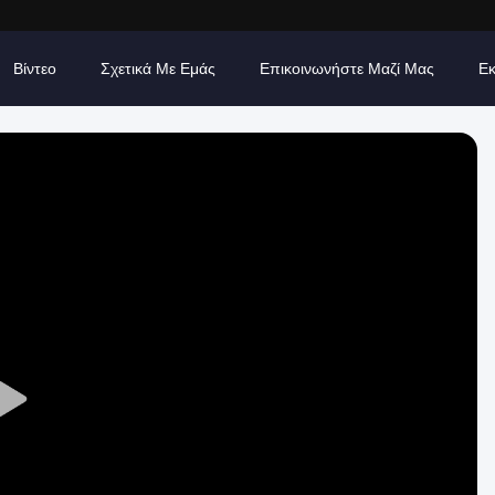
Βίντεο
Σχετικά Με Εμάς
Επικοινωνήστε Μαζί Μας
Εκ
Play
Video