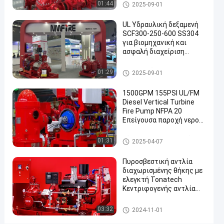
ροή 7000GPM
Διασπασμένη
Διασπασμένη αντλία πυρκαγι
01:44
2025-09-01
2025-
300
αντλία
άς περίπτωσης
τώρα.
πυρκαγιάς
04-09
απόψεις
Συμμετοχή
UL Υδραυλική δεξαμενή
περίπτωσης
SCF300-250-600 SS304
#
για βιομηχανική και
ασφαλή διαχείριση
ul
καυσίμων Πυροσβεστική
απαριθμημένες
αντλία με διαχωρισμένη
Διασπασμένη αντλία πυρκαγι
01:29
2025-09-01
αντλίες
θήκη UL/FM
άς περίπτωσης
πυρκαγιάς
1500GPM 155PSI UL/FM
#
Diesel Vertical Turbine
οριζόντια
Fire Pump NFPA 20
Επείγουσα παροχή νερού
διασπασμένη
για βιομηχανικές
αντλία
δημοτικές
Κάθετη αντλία πυρκαγιάς στ
01:31
2025-04-07
πυρκαγιάς
εγκαταστάσεις NMFIRE
ροβίλων
περίπτωσης
Πυροσβεστική αντλία
#
διαχωρισμένης θήκης με
αντλίες
ελεγκτή Tonatech
Κεντριφογενής αντλία
προσβολής
πυρκαγιάς UL
του πυρός
Καταχωρισμένες αντλίες
Διασπασμένη αντλία πυρκαγι
03:32
2024-11-01
U
πυρκαγιάς αντλίες
άς περίπτωσης