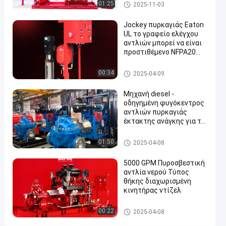
θερμότητας και παροχή
Οδηγός πυροσβεστικής αντλ
01:25
2025-11-03
του
500-5000 GPM
ίας κινητήρα ντίζελ
πυρός
Jockey πυρκαγιάς Eaton
UL το γραφείο ελέγχου
αντλιών
αντλιών μπορεί να είναι
πυρκαγιάς
προστιθέμενο NFPA20
EN12845
NMFire
Jockey αντλία
00:34
2025-04-09
μηχανών
diesel
Μηχανή diesel -
οδηγημένη φυγόκεντρος
Μιλήστε
αντλιών πυρκαγιάς
Σύνολο
έκτακτης ανάγκης για τα
2025-
93
τώρα.
αντλιών
τερματικά/τις αποθήκες
04-10
απόψεις
πυρκαγιάς
Συμμετοχή
πετρελαίου
Αντλία νερού έκτακτης ανάγ
01:50
2025-04-08
κης
#
5000 GPM Πυροσβεστική
Σύνολο
αντλία νερού Τύπος
υδραντλιών
θήκης διαχωρισμένη
κινητήρας ντίζελ
diesel
#
Σύνολο αντλιών πυρκαγιάς
00:22
προσβολή
2025-04-08
του