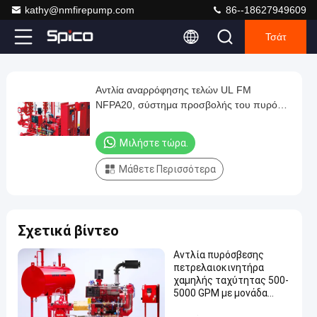
kathy@nmfirepump.com
86--18627949609
Τσάτ
Play
Αντλία αναρρόφησης τελών UL FM
Αντλία
Video
NFPA20, σύστημα προσβολής του πυρός
αναρρόφησης
υδραντλιών προσβολής του πυρός αντλιών
τελών
πυρκαγιάς NMFire μηχανών diesel
Μιλήστε τώρα.
UL
Μάθετε Περισσότερα
FM
NFPA20,
σύστημα
Σχετικά βίντεο
προσβολής
του
Αντλία πυρόσβεσης
πετρελαιοκινητήρα
πυρός
χαμηλής ταχύτητας 500-
υδραντλιών
5000 GPM με μονάδα
ψύξης, εναλλάκτη
προσβολής