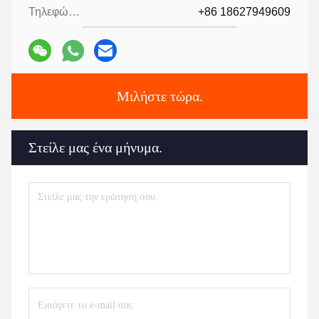
Τηλεφώνημα:
+86 18627949609
Μιλήστε τώρα.
Στείλε μας ένα μήνυμα.