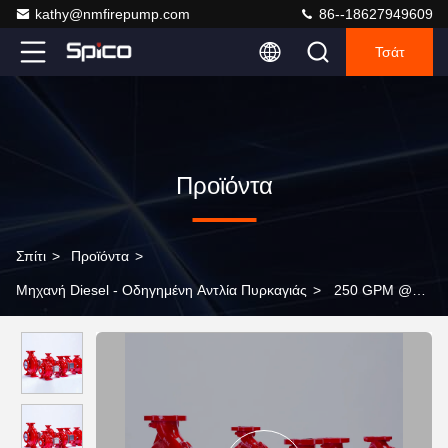
kathy@nmfirepump.com
86--18627949609
Τσάτ
Προϊόντα
Σπίτι
>
Προϊόντα
>
Μηχανή Diesel - Οδηγημένη Αντλία Πυρκαγιάς
>
250 GPM @
102 PSI Πυροσβεστική αντλία νερού Τύπος απορρόφησης