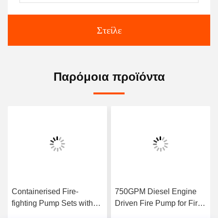
Στείλε
Παρόμοια προϊόντα
Containerised Fire-
750GPM Diesel Engine
fighting Pump Sets with
Driven Fire Pump for Fire
Flow 300–8000 GPM UL
Fighting Application