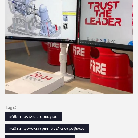
Tags:
κάθετη αντλία πυρκαγιάς
κάθετη φυγοκεντρική αντλία στροβίλων