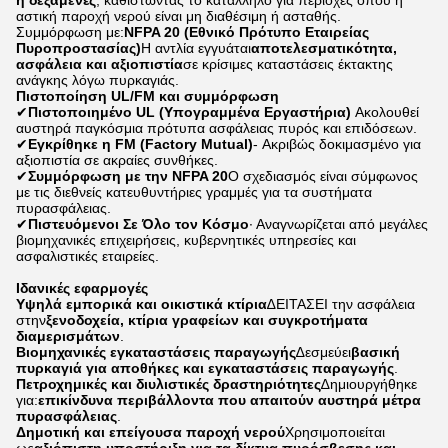
ή δεξαμενές
, καθιστώντας το κατάλληλο για περιοχές όπου η
αστική παροχή νερού είναι μη διαθέσιμη ή ασταθής.
Συμμόρφωση με:
NFPA 20 (Εθνικό Πρότυπο Εταιρείας
Πυροπροστασίας)
Η αντλία εγγυάται
αποτελεσματικότητα,
ασφάλεια και αξιοπιστία
σε κρίσιμες καταστάσεις έκτακτης
ανάγκης λόγω πυρκαγιάς.
Πιστοποίηση UL/FM και συμμόρφωση
✔
Πιστοποιημένο UL (Υπογραμμένα Εργαστήρια)
️ Ακολουθεί
αυστηρά παγκόσμια πρότυπα ασφάλειας πυρός και επιδόσεων.
✔
Εγκρίθηκε η FM (Factory Mutual)
- Ακριβώς δοκιμασμένο για
αξιοπιστία σε ακραίες συνθήκες.
✔
Συμμόρφωση με την NFPA 20
Ο σχεδιασμός είναι σύμφωνος
με τις διεθνείς κατευθυντήριες γραμμές για τα συστήματα
πυρασφάλειας.
✔
Πιστευόμενοι Σε Όλο τον Κόσμο
∙ Αναγνωρίζεται από μεγάλες
βιομηχανικές επιχειρήσεις, κυβερνητικές υπηρεσίες και
ασφαλιστικές εταιρείες.
Ιδανικές εφαρμογές
Υψηλά εμπορικά και οικιστικά κτίρια
∆ΕΙΤΑΣΕΙ την ασφάλεια
στην
ξενοδοχεία, κτίρια γραφείων και συγκροτήματα
διαμερισμάτων
.
Βιομηχανικές εγκαταστάσεις παραγωγής
∆εσμεύει
βασική
πυρκαγιά για αποθήκες και εγκαταστάσεις παραγωγής
.
Πετροχημικές και διυλιστικές δραστηριότητες
∆ημιουργήθηκε
για:
επικίνδυνα περιβάλλοντα που απαιτούν αυστηρά μέτρα
πυρασφάλειας
.
Δημοτική και επείγουσα παροχή νερού
Χρησιμοποιείται