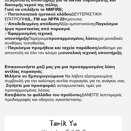
ως
αξιόπιστη υποστήριξη για τα δίκτυα πυρόσβεσης και
διανομής νερού της πόλης
.
Γιατί να επιλέξετε το NMFIRE;
✅
Πιστοποιητικά ηγετικού κλάδου
∆ΕΥΤΕΡΑΣΤΙΚΗ
ΕΠΙΤΡΟΠΗ
UL, FM και NFPA 20
πρότυπα.
✅
Αποδεδειγμένη απόδοση
Αξίζει εμπιστοσύνης
Παγκόσμια
έργα προστασίας από πυρκαγιά
.
✅
Εφαρμοσμένη τεχνική
υποστήριξη
Παρέχουμε
προσαρμοσμένες λύσεις
για μοναδικές
συνθήκες τοποθεσίας.
✅
Παγκόσμια προμήθεια και ταχεία παράδοση
Διαθέσιμο για
αποστολή σε όλο τον κόσμο με
συνολική τεχνική υποστήριξη
.
Επικοινωνήστε μαζί μας για μια προσαρμοσμένη λύση
αντλίας πυρκαγιάς
Μιλήστε σε Εμπειρογνώμονα
️ Να λάβετε εξατομικευμένη
συμβουλή για την καλύτερη αντλία πυρκαγιάς για τις ανάγκες σας.
Ζητήστε μια προσφορά
∆ ανταγωνιστικές τιμές για
προσαρμοσμένες λύσεις.
Κατεβάστε το φυλλάδιο του προϊόντος
∆ΑΝΕΙΤΕ λεπτομερείς
προδιαγραφές και οδηγούς εγκατάστασης.