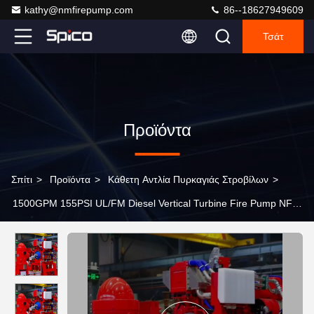
kathy@nmfirepump.com
86--18627949609
Τσάτ
Προϊόντα
Σπίτι
>
Προϊόντα
>
Κάθετη Αντλία Πυρκαγιάς Στροβίλων
>
1500GPM 155PSI UL/FM Diesel Vertical Turbine Fire Pump NFPA
20 Επείγουσα παροχή νερού για βιομηχανικές δημοτικές
εγκαταστάσεις NMFIRE