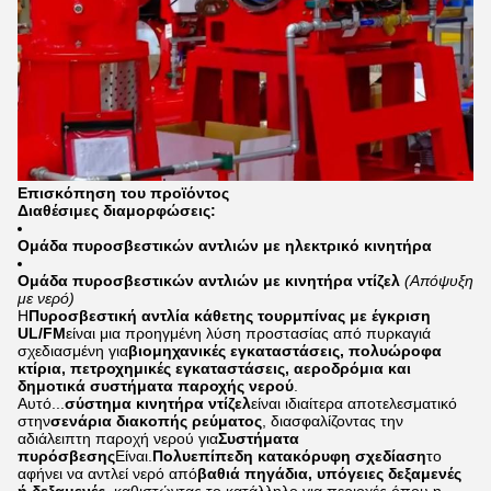
Επισκόπηση του προϊόντος
Διαθέσιμες διαμορφώσεις:
Ομάδα πυροσβεστικών αντλιών με ηλεκτρικό κινητήρα
Ομάδα πυροσβεστικών αντλιών με κινητήρα ντίζελ
(Απόψυξη
με νερό)
Η
Πυροσβεστική αντλία κάθετης τουρμπίνας με έγκριση
UL/FM
είναι μια προηγμένη λύση προστασίας από πυρκαγιά
σχεδιασμένη για
βιομηχανικές εγκαταστάσεις, πολυώροφα
κτίρια, πετροχημικές εγκαταστάσεις, αεροδρόμια και
δημοτικά συστήματα παροχής νερού
.
Αυτό...
σύστημα κινητήρα ντίζελ
είναι ιδιαίτερα αποτελεσματικό
στην
σενάρια διακοπής ρεύματος
, διασφαλίζοντας την
αδιάλειπτη παροχή νερού για
Συστήματα
πυρόσβεσης
Είναι.
Πολυεπίπεδη κατακόρυφη σχεδίαση
το
αφήνει να αντλεί νερό από
βαθιά πηγάδια, υπόγειες δεξαμενές