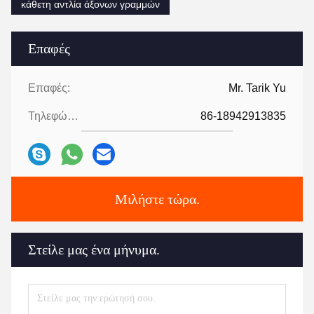
κάθετη αντλία άξονων γραμμών
Επαφές
Επαφές:
Mr. Tarik Yu
Τηλεφώνημα:
86-18942913835
Μιλήστε τώρα.
Στείλε μας ένα μήνυμα.