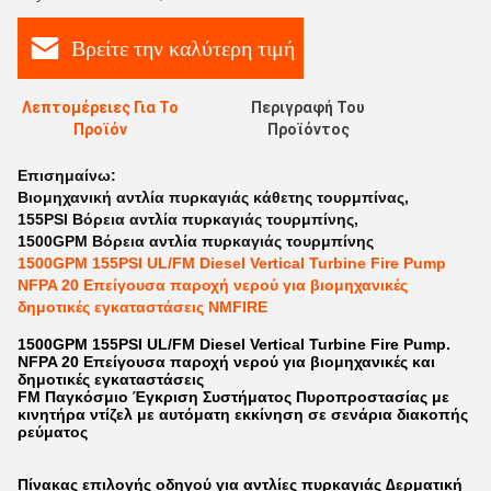
Βρείτε την καλύτερη τιμή
Λεπτομέρειες Για Το
Περιγραφή Του
Προϊόν
Προϊόντος
Επισημαίνω:
Βιομηχανική αντλία πυρκαγιάς κάθετης τουρμπίνας
,
155PSI Βόρεια αντλία πυρκαγιάς τουρμπίνης
,
1500GPM Βόρεια αντλία πυρκαγιάς τουρμπίνης
1500GPM 155PSI UL/FM Diesel Vertical Turbine Fire Pump
NFPA 20 Επείγουσα παροχή νερού για βιομηχανικές
δημοτικές εγκαταστάσεις NMFIRE
1500GPM 155PSI UL/FM Diesel Vertical Turbine Fire Pump.
NFPA 20 Επείγουσα παροχή νερού για βιομηχανικές και
δημοτικές εγκαταστάσεις
FM Παγκόσμιο Έγκριση Συστήματος Πυροπροστασίας με
κινητήρα ντίζελ με αυτόματη εκκίνηση σε σενάρια διακοπής
ρεύματος
Πίνακας επιλογής οδηγού για αντλίες πυρκαγιάς ∆ερματική