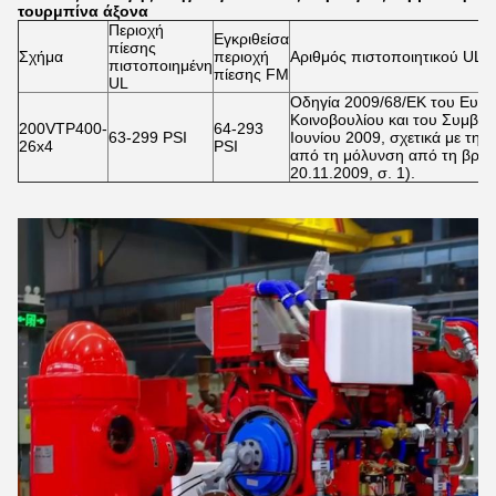
τουρμπίνα άξονα
Περιοχή
Εγκριθείσα
πίεσης
Σχήμα
περιοχή
Αριθμός πιστοποιητικού UL
πιστοποιημένη
πίεσης FM
UL
Οδηγία 2009/68/ΕΚ του Ευρ
Κοινοβουλίου και του Συμβου
200VTP400-
64-293
63-299 PSI
Ιουνίου 2009, σχετικά με τη
26x4
PSI
από τη μόλυνση από τη βροχ
20.11.2009, σ. 1).