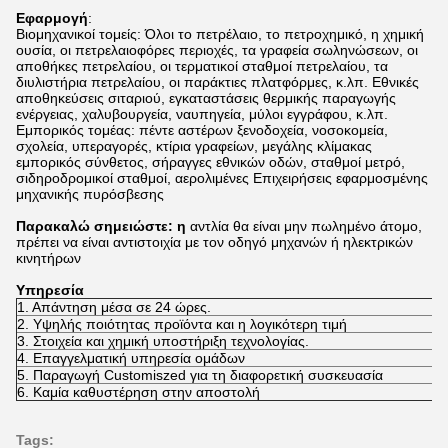
Εφαρμογή
:
Βιομηχανικοί τομείς: Όλοι το πετρέλαιο, το πετροχημικό, η χημική
ουσία, οι πετρελαιοφόρες περιοχές, τα γραφεία σωληνώσεων, οι
αποθήκες πετρελαίου, οι τερματικοί σταθμοί πετρελαίου, τα
διυλιστήρια πετρελαίου, οι παράκτιες πλατφόρμες, κ.λπ. Εθνικές
αποθηκεύσεις σιταριού, εγκαταστάσεις θερμικής παραγωγής
ενέργειας, χαλυβουργεία, ναυπηγεία, μύλοι εγγράφου, κ.λπ.
Εμπορικός τομέας: πέντε αστέρων ξενοδοχεία, νοσοκομεία,
σχολεία, υπεραγορές, κτίρια γραφείων, μεγάλης κλίμακας
εμπορικός σύνθετος, σήραγγες εθνικών οδών, σταθμοί μετρό,
σιδηροδρομικοί σταθμοί, αερολιμένες Επιχειρήσεις εφαρμοσμένης
μηχανικής πυρόσβεσης
Παρακαλώ σημειώστε: η
αντλία θα είναι μην πωλημένο άτομο,
πρέπει να είναι αντιστοιχία με τον οδηγό μηχανών ή ηλεκτρικών
κινητήρων
Υπηρεσία
1. Απάντηση μέσα σε 24 ώρες.
2. Υψηλής ποιότητας προϊόντα και η λογικότερη τιμή
3. Στοιχεία και χημική υποστήριξη τεχνολογίας.
4. Επαγγελματική υπηρεσία ομάδων
5. Παραγωγή Customiszed για τη διαφορετική συσκευασία
6. Καμία καθυστέρηση στην αποστολή
Tags: