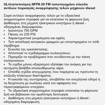
UL/πιστοποίηση NFPA 20 FM τυποποιημένο σύνολο
αντλιών πυρκαγιάς αναρρόφησης τελών μηχανών diesel
Σειρά αντλιών αναρρόφησης τελών με το υδραυλικά
ισορροπημένο στροφείο για να επεκτείνει τη φέρουσα ζωή.
Διαθέσιμος στη μηχανή ηλεκτρικών κινητήρων ή diesel -
οδηγημένες διαμορφώσεις.
Ικανότητα 750 GPM
Πιέσεις σε 225 PSI
Χαρακτηριστικά γνωρίσματα και οφέλη
Τοπ απαλλαγή κεντρικών γραμμών με υποστηριγμένο το πόδι
περίβλημα.
Ευκολία της εγκατάστασης.
Απλοποιεί το σχεδιάγραμμα σωληνώσεων.
Περιορίζει τα προβλήματα που συνδέονται με την πίεση
σωληνώσεων.
Το σχέδιο μόνος-εξαερισμού εξαλείφει την ανάγκη για την
αυτόματη βαλβίδα απελευθέρωσης αέρα.
Οπίσθιο σχέδιο αποχώρησης που παρέχεται ως πρότυπα τη
σύζευξη πλήκτρων διαστήματος.
Η ευκολία της συντήρησης, αποβάλλει τον ενοχλητικό οδηγό ή
τη διοχέτευση με σωλήνες κατά τον αφαίρεση του
περιστρεφόμενου στοιχείου.
Το υδραυλικά ισορροπημένο στροφείο επεκτείνει τη φέρουσα
ζωή και βεβαιώνει την ομαλότερη λειτουργία.
Διαθέσιμος στη μηχανή ηλεκτρικών κινητήρων ή diesel -
οδηγημένη διαμόρφωση.