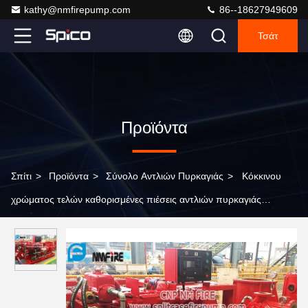
kathy@nmfirepump.com
86--18627949609
Τσάτ
Προϊόντα
Σπίτι
>
Προϊόντα
>
Σύνολο Αντλιών Πυρκαγιάς
>
Κόκκινου
χρώματος τελών καθορισμένες πιέσεις αντλιών πυρκαγιάς
αναρρόφησης ντηζελοκίνητες σε 225 PSI