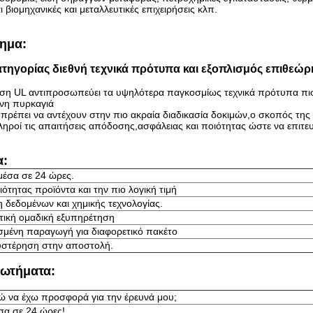
 βιομηχανικές και μεταλλευτικές επιχειρήσεις κλπ.
ημα:
τηγορίας διεθνή τεχνικά πρότυπα και εξοπλισμός επιθεώρ
ση UL αντιπροσωπεύει τα υψηλότερα παγκοσμίως τεχνικά πρότυπα πιστ
νη πυρκαγιά
 πρέπει να αντέχουν στην πιο ακραία διαδικασία δοκιμών,ο σκοπός της
ληροί τις απαιτήσεις απόδοσης,ασφάλειας και ποιότητας ώστε να επιτευ
α:
έσα σε 24 ώρες.
ότητας προϊόντα και την πιο λογική τιμή
 δεδομένων και χημικής τεχνολογίας.
ική ομαδική εξυπηρέτηση
μένη παραγωγή για διαφορετικό πακέτο
υστέρηση στην αποστολή.
ρωτήματα:
 να έχω προσφορά για την έρευνά μου;
α σε 24 ώρες!