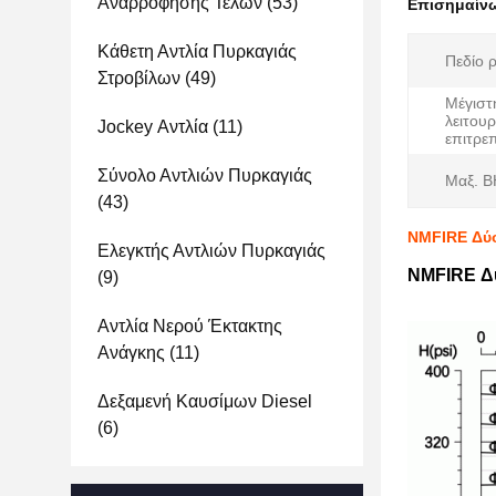
Αναρρόφησης Τελών
(53)
Επισημαίν
Κάθετη Αντλία Πυρκαγιάς
Πεδίο 
Στροβίλων
(49)
Μέγιστ
λειτουρ
Jockey Αντλία
(11)
επιτρε
Σύνολο Αντλιών Πυρκαγιάς
Μαξ. B
(43)
NMFIRE Δύο
Ελεγκτής Αντλιών Πυρκαγιάς
NMFIRE Δύ
(9)
Αντλία Νερού Έκτακτης
Ανάγκης
(11)
Δεξαμενή Καυσίμων Diesel
(6)