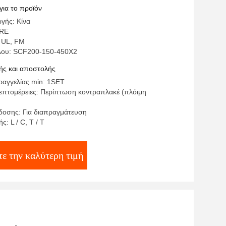
για το προϊόν
γής: Κίνα
IRE
 UL, FM
λου: SCF200-150-450X2
ς και αποστολής
αγγελίας min: 1SET
επτομέρειες: Περίπτωση κοντραπλακέ (πλόιμη
οσης: Για διαπραγμάτευση
: L / C, T / T
τε την καλύτερη τιμή