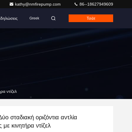
kathy@nmfirepump.com
86--18627949609
δηλώσεις
Τσάτ
Greek
ρα ντίζελ
ο σταδιακή οριζόντια αντλία
 με κινητήρα ντίζελ