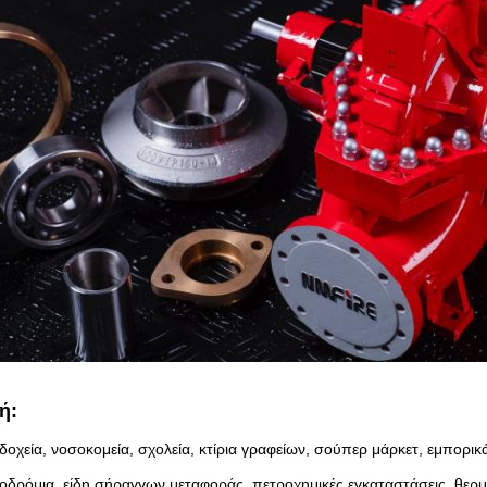
ή:
οχεία, νοσοκομεία, σχολεία, κτίρια γραφείων, σούπερ μάρκετ, εμπορικά 
ροδρόμια, είδη σήραγγων μεταφοράς, πετροχημικές εγκαταστάσεις, θερμ