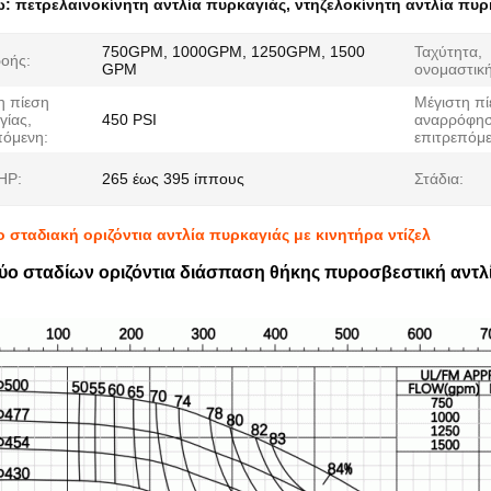
ω:
πετρελαινοκίνητη αντλία πυρκαγιάς
,
ντηζελοκίνητη αντλία πυρ
750GPM, 1000GPM, 1250GPM, 1500
Ταχύτητα,
ροής:
GPM
ονομαστική
η πίεση
Μέγιστη πί
γίας,
450 PSI
αναρρόφησ
πόμενη:
επιτρεπόμε
HP:
265 έως 395 ίππους
Στάδια:
 σταδιακή οριζόντια αντλία πυρκαγιάς με κινητήρα ντίζελ
ο σταδίων οριζόντια διάσπαση θήκης πυροσβεστική αντλία