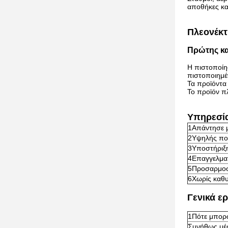
αποθήκες και
Πλεονέκτ
Πρώτης κα
Η πιστοποίη
πιστοποιημέ
Τα προϊόντα
Το προϊόν π
Υπηρεσί
1Απάντησε μ
2Υψηλής ποι
3Υποστήριξη
4Επαγγελματ
5Προσαρμοσ
6Χωρίς καθ
Γενικά ε
1Πότε μπορώ
Συνήθως μέσ