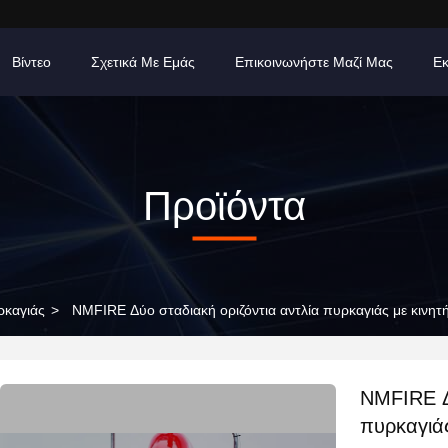
Βίντεο
Σχετικά Με Εμάς
Επικοινωνήστε Μαζί Μας
Εκ
Προϊόντα
ρκαγιάς
>
NMFIRE Δύο σταδιακή οριζόντια αντλία πυρκαγιάς με κινητή
NMFIRE Δύ
πυρκαγιάς