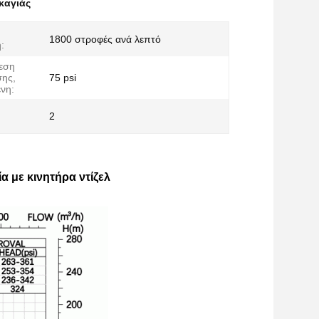
καγιάς
1800 στροφές ανά λεπτό
:
εση
ης,
75 psi
νη:
2
 με κινητήρα ντίζελ