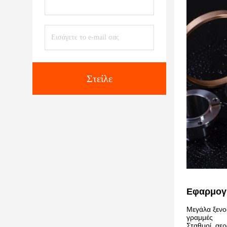
Στείλε
Εφαρμογ
Μεγάλα ξενοδ
γραμμές
Σταθμοί, αε