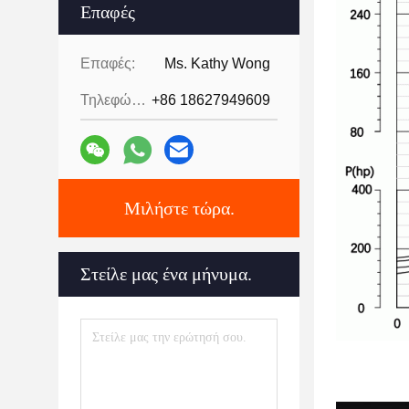
Επαφές
Επαφές:
Ms. Kathy Wong
Τηλεφώνημα:
+86 18627949609
Μιλήστε τώρα.
Στείλε μας ένα μήνυμα.