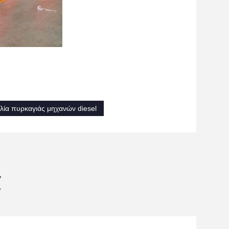
λία πυρκαγιάς μηχανών diesel
α