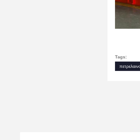
Tags:
πετρελαιν