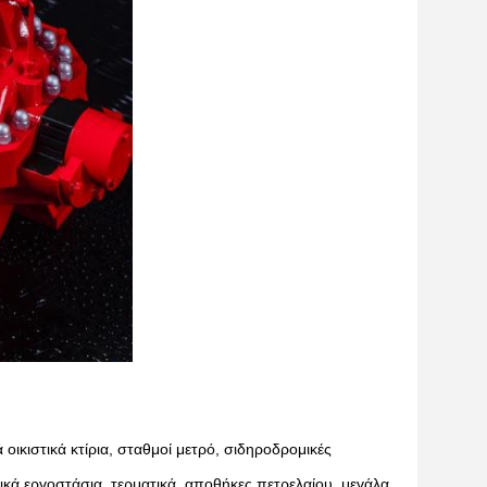
οικιστικά κτίρια, σταθμοί μετρό, σιδηροδρομικές
ικά εργοστάσια, τερματικά, αποθήκες πετρελαίου, μεγάλα