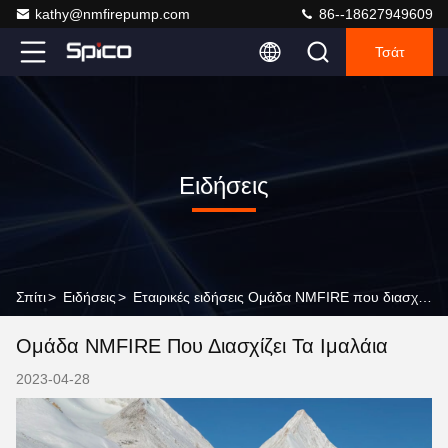
kathy@nmfirepump.com
86--18627949609
Τσάτ
Ειδήσεις
Σπίτι
>
Ειδήσεις
>
Εταιρικές ειδήσεις Ομάδα NMFIRE που διασχίζει τα Ιμαλάια
Ομάδα NMFIRE Που Διασχίζει Τα Ιμαλάια
2023-04-28