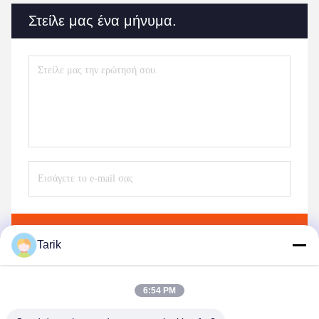
Στείλε μας ένα μήνυμα.
Στείλε
Tarik
6:54 PM