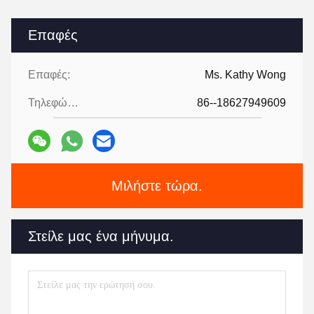
Επαφές
Επαφές:
Ms. Kathy Wong
Τηλεφώνημα:
86--18627949609
Μιλήστε τώρα.
Στείλε μας ένα μήνυμα.