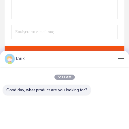
Στείλε
Tarik
5:33 AM
Good day, what product are you looking for?
Wuhan Spico Machinery & Electronics Co.,
Ltd.
kathy@nmfirepump.com