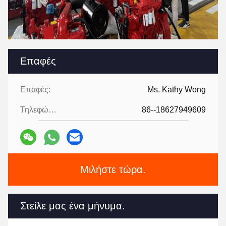
Επαφές
Επαφές:
Ms. Kathy Wong
Τηλεφώνημα:
86--18627949609
Μιλήστε τώρα.
Στείλε μας ένα μήνυμα.